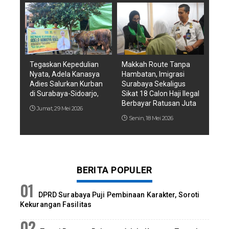
Tegaskan Kepedulian
Makkah Route Tanpa
Nyata, Adela Kanasya
Hambatan, Imigrasi
Adies Salurkan Kurban
Surabaya Sekaligus
di Surabaya-Sidoarjo,
Sikat 18 Calon Haji Ilegal
Berbayar Ratusan Juta
Jumat, 29 Mei 2026
Senin, 18 Mei 2026
BERITA POPULER
DPRD Surabaya Puji Pembinaan Karakter, Soroti
Kekurangan Fasilitas