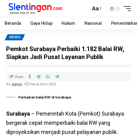
Aa
Beranda
Gaya Hidup
Hukum
Nasional
Pemerintaha
INDEKS
Pemkot Surabaya Perbaiki 1.182 Balai RW,
Siapkan Jadi Pusat Layanan Publik
Share
By
Admin
Kamis, 8 Jun 2023
Perbaikan balai RW di Surabaya.
Surabaya
– Pemerintah Kota (Pemkot) Surabaya
bergerak cepat memperbaiki balai RW yang
diproyeksikan menjadi pusat pelayanan publik.