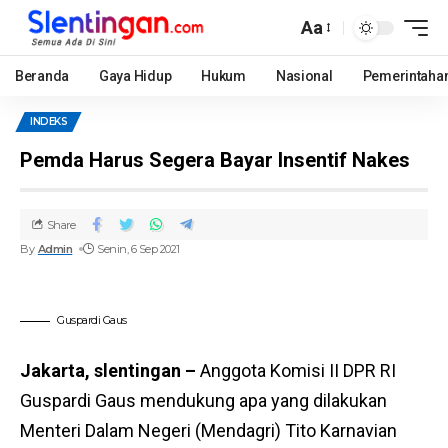
Aa
Beranda
Gaya Hidup
Hukum
Nasional
Pemerintaha
INDEKS
Pemda Harus Segera Bayar Insentif Nakes
Share
By
Admin
Senin, 6 Sep 2021
Guspardi Gaus
Jakarta, slentingan –
Anggota Komisi II DPR RI
Guspardi Gaus mendukung apa yang dilakukan
Menteri Dalam Negeri (Mendagri) Tito Karnavian