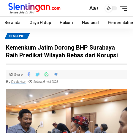
Aa
Beranda
Gaya Hidup
Hukum
Nasional
Pemerintaha
HEADLINES
Kemenkum Jatim Dorong BHP Surabaya
Raih Predikat Wilayah Bebas dari Korupsi
Share
By
Redaktur
Selasa, 6 Mei 2025