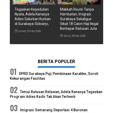
Tegaskan Kepedulian
Makkah Route Tanpa
Nyata, Adela Kanasya
Hambatan, Imigrasi
Adies Salurkan Kurban
Surabaya Sekaligus
di Surabaya-Sidoarjo,
Sikat 18 Calon Haji Ilegal
Berbayar Ratusan Juta
Jumat, 29 Mei 2026
Senin, 18 Mei 2026
BERITA POPULER
DPRD Surabaya Puji Pembinaan Karakter, Soroti
Kekurangan Fasilitas
Temui Ratusan Relawan, Adela Kanasya Tegaskan
Program Adies Kadir Tak Akan Terhenti
Imigrasi Semarang Deportasi 4 Buronan