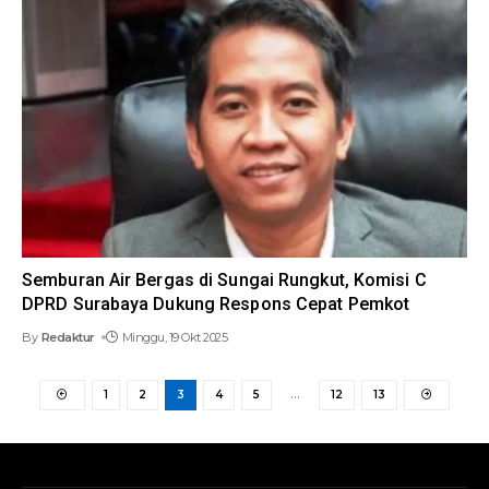
Semburan Air Bergas di Sungai Rungkut, Komisi C
DPRD Surabaya Dukung Respons Cepat Pemkot
By
Redaktur
Minggu, 19 Okt 2025
1
2
3
4
5
…
12
13