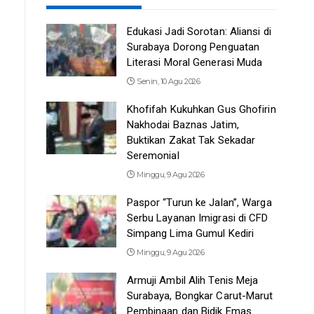
Edukasi Jadi Sorotan: Aliansi di
Surabaya Dorong Penguatan
Literasi Moral Generasi Muda
Senin, 10 Agu 2026
Khofifah Kukuhkan Gus Ghofirin
Nakhodai Baznas Jatim,
Buktikan Zakat Tak Sekadar
Seremonial
Minggu, 9 Agu 2026
Paspor “Turun ke Jalan”, Warga
Serbu Layanan Imigrasi di CFD
Simpang Lima Gumul Kediri
Minggu, 9 Agu 2026
Armuji Ambil Alih Tenis Meja
Surabaya, Bongkar Carut-Marut
Pembinaan dan Bidik Emas