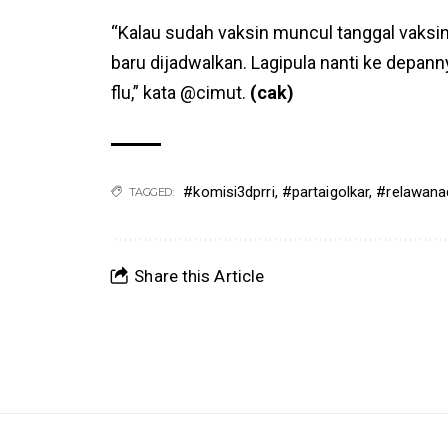
“Kalau sudah vaksin muncul tanggal vaksin
baru dijadwalkan. Lagipula nanti ke depann
flu,” kata @cimut.
(cak)
#komisi3dprri
,
#partaigolkar
,
#relawanad
TAGGED:
Share this Article