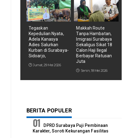
Tegaskan
Makkah Route
Kepedulian Nyata,
Tanpa Hambatan,
Adela Kanasya
Imigrasi Surabaya
Adies Salurkan
Sekaligus Sikat 18
Kurban di Surabaya-
Calon Haji Ilegal
Sidoarjo,
Berbayar Ratusan
Juta
Jumat, 29 Mei 2026
Senin, 18 Mei 2026
BERITA POPULER
DPRD Surabaya Puji Pembinaan
Karakter, Soroti Kekurangan Fasilitas