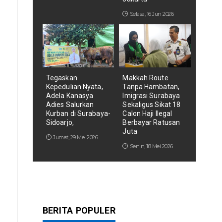
Selasa, 16 Jun 2026
Tegaskan
Makkah Route
Kepedulian Nyata,
Tanpa Hambatan,
Adela Kanasya
Imigrasi Surabaya
Adies Salurkan
Sekaligus Sikat 18
Kurban di Surabaya-
Calon Haji Ilegal
Sidoarjo,
Berbayar Ratusan
Juta
Jumat, 29 Mei 2026
Senin, 18 Mei 2026
BERITA POPULER