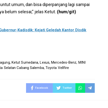
enuntut umum, dan bisa diperpanjang lagi sampai
a belum selesai,” jelas Ketut.
(hum/git)
ubernur-Kadisdik: Kejati Geledah Kantor Disdik
jagung
,
Ketut Sumedana
,
Lexus
,
Mercedes-Benz
,
MINI
rta Selatan Cabang Salemba
,
Toyota Vellfire
Facebook
Twitter