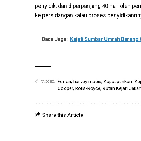
penyidik, dan diperpanjang 40 hari oleh p
ke persidangan kalau proses penyidikannny
Baca Juga:
Kajati Sumbar Umrah Bareng G
Ferrari
,
harvey moeis
,
Kapuspenkum Ke
TAGGED:
Cooper
,
Rolls-Royce
,
Rutan Kejari Jaka
Share this Article