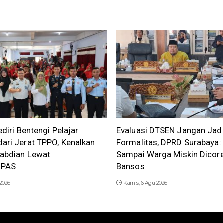
ediri Bentengi Pelajar
Evaluasi DTSEN Jangan Jad
ari Jerat TPPO, Kenalkan
Formalitas, DPRD Surabaya:
gabdian Lewat
Sampai Warga Miskin Dicore
IPAS
Bansos
 2026
Kamis, 6 Agu 2026